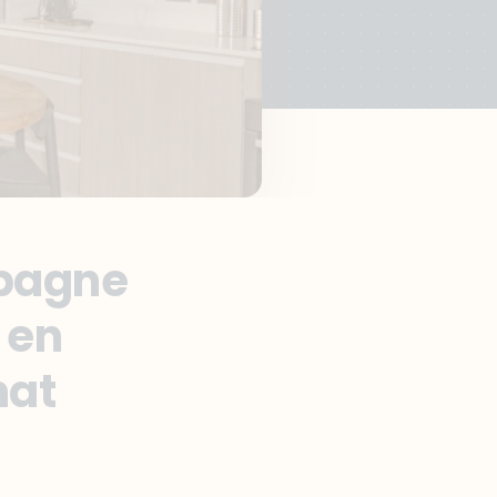
spagne
 en
hat