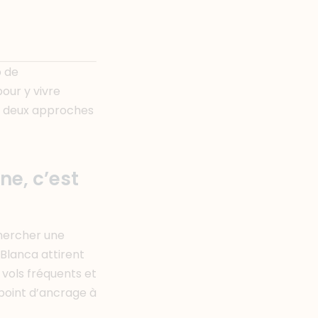
p de
pour y vivre
es deux approches
e, c’est
chercher une
 Blanca attirent
 vols fréquents et
 point d’ancrage à