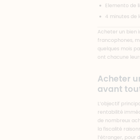
Elemento de li
4 minutes de 
Acheter un bien 
francophones, mai
quelques mois par
ont chacune leurs
Acheter u
avant tout
L’objectif princi
rentabilité imméd
de nombreux achet
la fiscalité rais
l’étranger, pour d