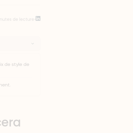
nutes de lecture
•
x de style de
ement.
cera