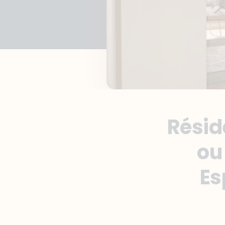
Résid
ou
Es