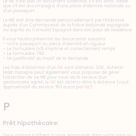
Le NIE n’est pas un document d’identité. Il n’est donc valide
que s’il est accompagné́ d’une pièce d’identité nationale ou
d’un passeport.
Le NIE doit être demandé personnellement par l’intéressé
auprès d’un Commissariat de la Police Nationale espagnole
ou auprès du Consulat Espagnol dans son pays de résidence.
Il vous faudra présenter les documents suivants:
– Votre passeport ou pièce d’identité en vigueur
– Le formulaire Ex15 imprimé et correctement rempli
– Le formulaire 790
– Un justificatif du motif de la demande
Les frais d’obtention d’un
NIE
sont d’environ 20€. Acheter
Malin Espagne peut également vous proposer de gérer
l’obtention de ce NIE pour vous via le service d’un
gestionnaire agréé, le
NIE
est obtenu alors à distance (cout
approximatif du service: 150 euros par
NIE
)
P
Prêt hipothécaire:
Deux options s’offrent à vous: emprunter dans votre pays ou