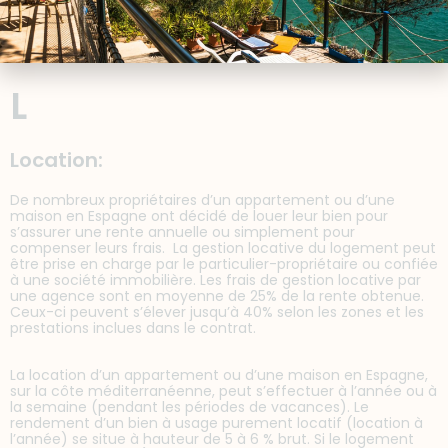
En général, la fiscalité espagnole est plus légère que dans les
pays francophones, ce qui attire de plus en plus les
acheteurs étrangers à s’installer en Espagne.
L
Location:
De nombreux propriétaires d’un appartement ou d’une
maison en Espagne ont décidé de louer leur bien pour
s’assurer une rente annuelle ou simplement pour
compenser leurs frais. La gestion locative du logement peut
être prise en charge par le particulier-propriétaire ou confiée
à une société immobilière. Les frais de gestion locative par
une agence sont en moyenne de 25% de la rente obtenue.
Ceux-ci peuvent s’élever jusqu’à 40% selon les zones et les
prestations inclues dans le contrat.
La location d’un appartement ou d’une maison en Espagne,
sur la côte méditerranéenne, peut s’effectuer à l’année ou à
la semaine (pendant les périodes de vacances). Le
rendement d’un bien à usage purement locatif (location à
l’année) se situe à hauteur de 5 à 6 % brut. Si le logement