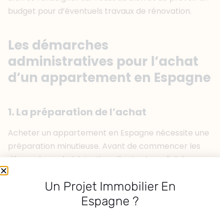
budget pour d’éventuels travaux de rénovation.
Les démarches
administratives pour l’achat
d’un appartement en Espagne
1. La préparation de l’achat
Acheter un appartement en Espagne nécessite une
préparation minutieuse. Avant de commencer les
démarches administratives, il est primordial de
définir un budget précis en tenant compte non
Un Projet Immobilier En
seulement du prix de l’appartement, mais aussi des
frais annexes tels que les taxes, les frais de notaire et
Espagne ?
les éventuels travaux de rénovation. Une fois votre