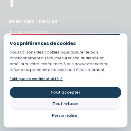
MENTIONS LÉGALES
Politique de Cookies
INFOS PRATIQUES
Vos préférences de cookies
Infos Pratiques
Nous utilisons des cookies pour assurer le bon
fonctionnement du site, mesurer son audience et
Blog Espagne
améliorer votre expérience. Vous pouvez accepter,
refuser ou personnaliser vos choix à tout moment.
Politique de confidentialité
et protection des données
Politique de confidentialité ↗
Mentions Légales
Tout accepter
Nos Partenaires
Tout refuser
Acheter une maison en Espagne
CONTACT
Personnaliser
(+34) 657 571 845