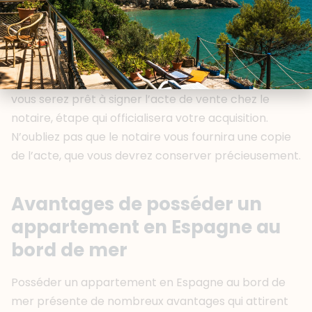
obtenir le certificat d’urbanisme, qui atteste que le
bien est conforme aux réglementations locales. En
outre, demandez l’historique des paiements des
charges et des taxes, ainsi que le titre de propriété
du vendeur. Une fois tous ces documents en main,
vous serez prêt à signer l’acte de vente chez le
notaire, étape qui officialisera votre acquisition.
N’oubliez pas que le notaire vous fournira une copie
de l’acte, que vous devrez conserver précieusement.
Avantages de posséder un
appartement en Espagne au
bord de mer
Posséder un appartement en Espagne au bord de
mer présente de nombreux avantages qui attirent