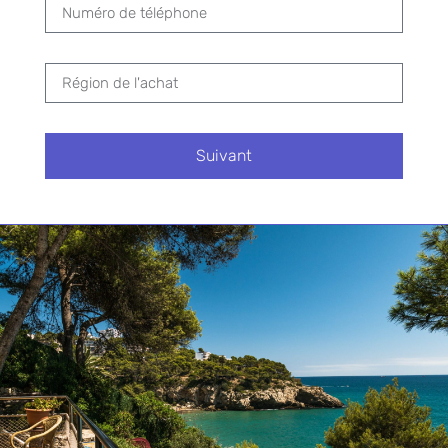
l’acte de vente devant notaire, connu sous le nom
de «Escritura de Compraventa». Ce document
officialise le transfert de propriété. Le notaire
vérifiera que toutes les exigences légales sont
respectées, que les taxes et frais sont payés, et que
l’acheteur dispose des fonds nécessaires. Une fois
Suivant
signé, l’acte de vente est enregistré au registre
foncier, complétant ainsi le processus d’achat.
Alternative:
Conseils pratiques pour
réussir son achat immobilier
en Espagne
Choisir le bon emplacement
Le choix de l’emplacement est fondamental pour