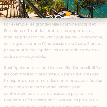
réussir un achat immobilier en Espagne. Il est
important de bien connaître les différentes régions
et leurs spécificités avant de prendre une décision.
Par exemple, les grandes villes comme Madrid et
Barcelone offrent de nombreuses opportunités,
mais les prix y sont souvent plus élevés. En revanche,
des régions comme l’Andalousie ou la Costa Blanca
peuvent offrir des options plus abordables avec un
cadre de vie agréable.
Il est également essentiel de vérifier l’accessibilité et
les commodités à proximité. Un bien situé près des
transports en commun, des commerces, des écoles
et des hôpitaux sera non seulement plus
confortable pour y vivre, mais aussi plus facile à
revendre. Enfin, renseignez-vous sur les projets de
développement urbain dans la zone qui pourraient