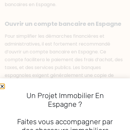
bancaires en Espagne.
Ouvrir un compte bancaire en Espagne
Pour simplifier les démarches financières et
administratives, il est fortement recommandé
d’ouvrir un compte bancaire en Espagne. Ce
compte facilitera le paiement des frais d’achat, des
taxes, et des services publics. Les banques
espagnoles exigent généralement une copie de
votre passeport, votre NIE, et parfois une preuve de
vos revenus ou de votre situation financière.
Un Projet Immobilier En
Disposer d’un compte bancaire local est non
Espagne ?
seulement pratique, mais souvent nécessaire pour
effectuer des virements de fonds et payer les divers
Faites vous accompagner par
frais liés à l’achat de la propriété.